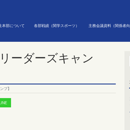
生本部について
各部戦績（関学スポーツ）
主務会議資料（関係者向
会リーダーズキャン
ャンプ】
INE