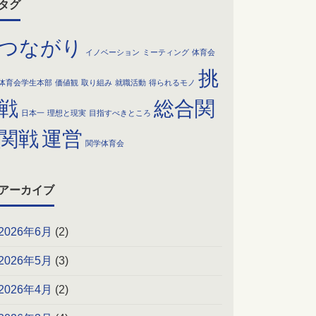
タグ
つながり
イノベーション
ミーティング
体育会
挑
体育会学生本部
価値観
取り組み
就職活動
得られるモノ
戦
総合関
日本一
理想と現実
目指すべきところ
関戦
運営
関学体育会
アーカイブ
2026年6月
(2)
2026年5月
(3)
2026年4月
(2)